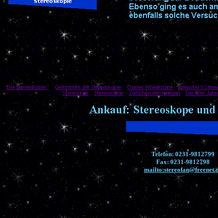
Telefon: 0231-9812799
Fax: 0231-9812798
mailto:stereofan@freenet.